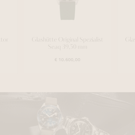
ator
Glashütte Original Spezialist
Glas
Seaq 39,50 mm
€ 10.600,00