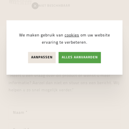
NIET BESCHIKBAAR
We maken gebruik van
cookies
om uw website
ervaring te verbeteren.
STUUR ONS EEN BERICHT
Wij helpen je graag verder!
AANPASSEN
ALLES AANVAARDEN
"Heeft u een vraag over dit product of wenst u meer
informatie? Aarzel dan niet en stuur ons een bericht. Wij
helpen u zo snel mogelijk verder."