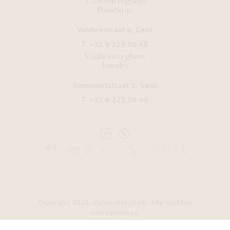
Vanhoutteghem
Boutique
Voldersstraat 6, Gent
T.
+32 9 225 50 45
Vanhoutteghem
Jewelry
Dampoortstraat 2, Gent
T.
+32 9 225 50 45
Instagram
Whatsapp
Vanhoutteghem
Vanhoutteghem
Copyright 2026. Vanhoutteghem. Alle rechten
voorbehouden.