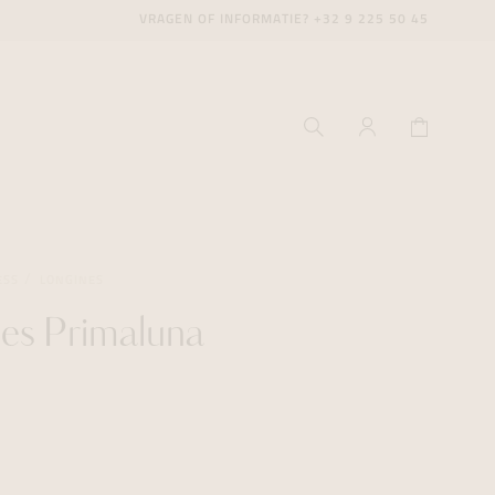
VRAGEN OF INFORMATIE?
+32 9 225 50 45
ESS
LONGINES
es Primaluna
ecenter
ecenter
ecenter
icecenter
icecenter
icecenter
rken
rken
rken
n
n
n