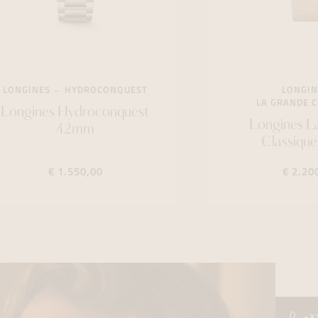
LONGINES
HYDROCONQUEST
LONGIN
LA GRANDE C
Longines Hydroconquest
Longines L
42mm
Classiqu
€ 1.550,00
€ 2.20
+3