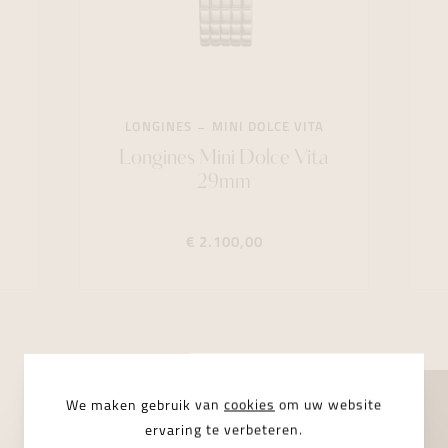
LONGINES
MINI DOLCE VITA
Longines Mini Dolce Vita
29mm
€ 2.100,00
We maken gebruik van
cookies
om uw website
ervaring te verbeteren.