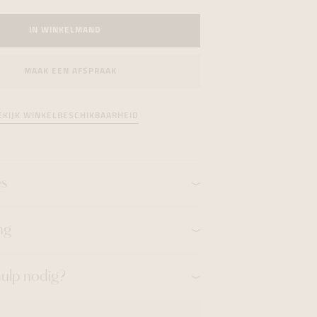
formeren
formeren
formeren
IN WINKELMAND
MAAK EEN AFSPRAAK
EKIJK WINKELBESCHIKBAARHEID
es
ng
hulp nodig?