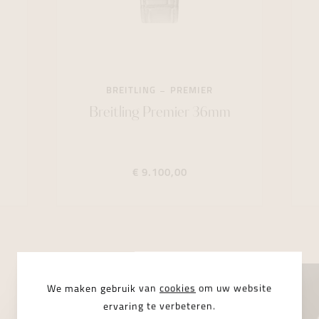
BREITLING
PREMIER
Breitling Premier 36mm
€ 9.100,00
We maken gebruik van
cookies
om uw website
ervaring te verbeteren.