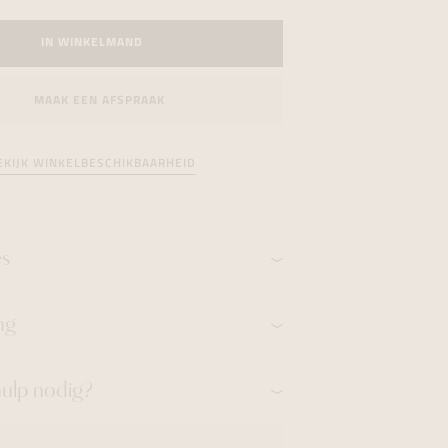
formeren
formeren
formeren
IN WINKELMAND
MAAK EEN AFSPRAAK
EKIJK WINKELBESCHIKBAARHEID
es
ng
hulp nodig?