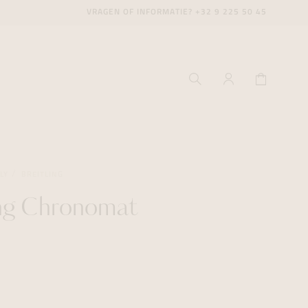
VRAGEN OF INFORMATIE?
+32 9 225 50 45
LY
BREITLING
ing Chronomat
ecenter
ecenter
ecenter
icecenter
icecenter
icecenter
rken
rken
rken
n
n
n