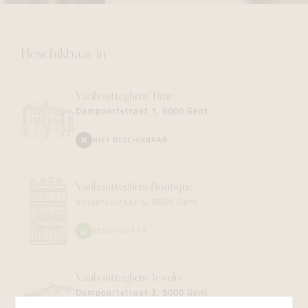
Beschikbaar in
Vanhoutteghem
Time
Dampoortstraat 1, 9000 Gent
NIET BESCHIKBAAR
Vanhoutteghem
Boutique
Voldersstraat 6, 9000 Gent
BESCHIKBAAR
Vanhoutteghem
Jewelry
Dampoortstraat 2, 9000 Gent