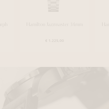
urph
Hamilton Jazzmaster 34mm
Ham
€ 1.225,00