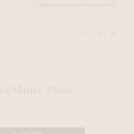
VRAGEN OF INFORMATIE?
+32 9 225 50 45
ESS
LONGINES
nes Master 39mm
ecenter
ecenter
ecenter
icecenter
icecenter
icecenter
rken
rken
rken
n
n
n