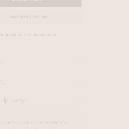
IN WINKELMAND
formeren
formeren
formeren
MAAK EEN AFSPRAAK
EKIJK WINKELBESCHIKBAARHEID
es
ng
hulp nodig?
n over dit product? Contacteer ons