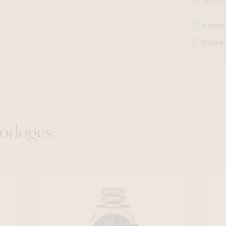
via Whats
STUUR
STUUR 
orloges