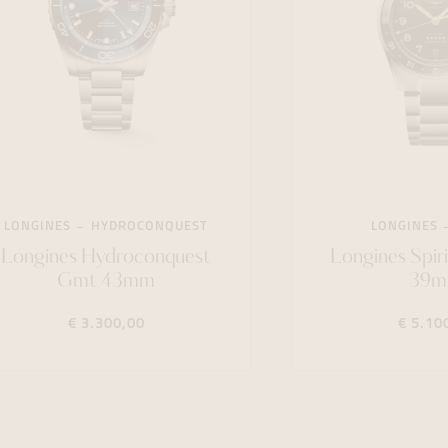
LONGINES
HYDROCONQUEST
LONGINES
Longines Hydroconquest
Longines Spir
Gmt 43mm
39
€ 3.300,00
€ 5.10