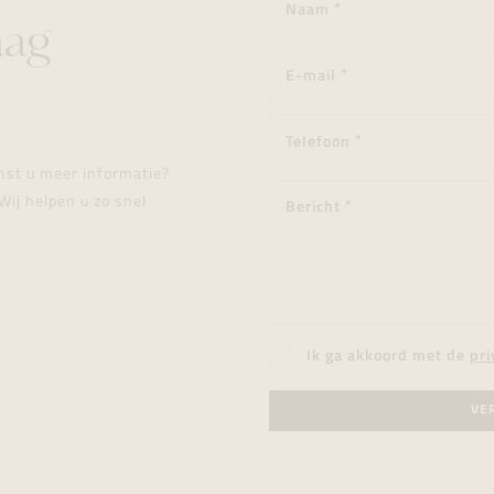
aag
enst u meer informatie?
Wij helpen u zo snel
Ik ga akkoord met de
pri
VE