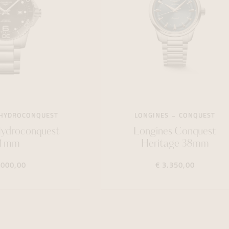
HYDROCONQUEST
LONGINES
CONQUEST
Hydroconquest
Longines Conquest
1mm
Heritage 38mm
.000,00
€ 3.350,00