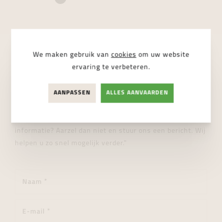
We maken gebruik van
cookies
om uw website
STUUR ONS EEN BERICHT
ervaring te verbeteren.
Wij helpen je graag verder!
AANPASSEN
ALLES AANVAARDEN
"Heeft u een vraag over dit product of wenst u meer
informatie? Aarzel dan niet en stuur ons een bericht. Wij
helpen u zo snel mogelijk verder."