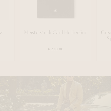
ks
Meisterstück Card Holder 6cc
Grea
Sp
€ 230,00