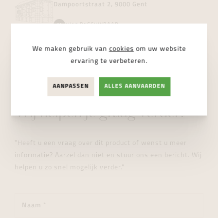
Dampoortstraat 2, 9000 Gent
NIET BESCHIKBAAR
We maken gebruik van
cookies
om uw website
ervaring te verbeteren.
AANPASSEN
ALLES AANVAARDEN
STUUR ONS EEN BERICHT
Wij helpen je graag verder!
"Heeft u een vraag over dit product of wenst u meer
informatie? Aarzel dan niet en stuur ons een bericht. Wij
helpen u zo snel mogelijk verder."