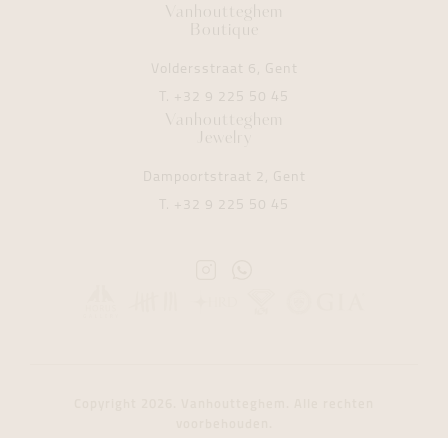
Vanhoutteghem
Boutique
Voldersstraat 6, Gent
T.
+32 9 225 50 45
Vanhoutteghem
Jewelry
Dampoortstraat 2, Gent
T.
+32 9 225 50 45
Instagram
Whatsapp
Vanhoutteghem
Vanhoutteghem
Copyright 2026. Vanhoutteghem. Alle rechten
voorbehouden.