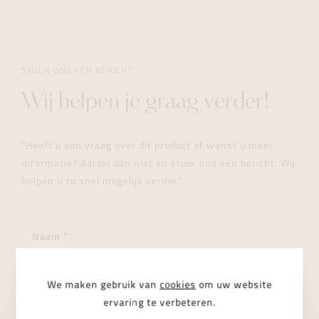
STUUR ONS EEN BERICHT
Wij helpen je graag verder!
"Heeft u een vraag over dit product of wenst u meer
informatie? Aarzel dan niet en stuur ons een bericht. Wij
helpen u zo snel mogelijk verder."
We maken gebruik van
cookies
om uw website
ervaring te verbeteren.