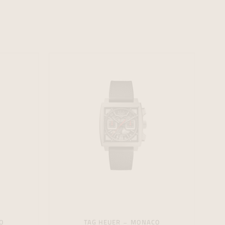
formeren
formeren
formeren
O
TAG HEUER
MONACO