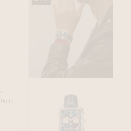
SPECIAL
O
 40mm