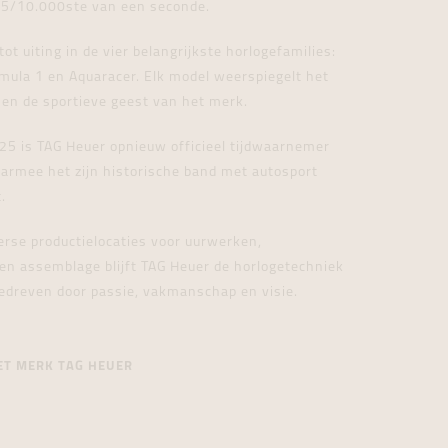
p 5/10.000ste van een seconde.
ot uiting in de vier belangrijkste horlogefamilies:
mula 1 en Aquaracer. Elk model weerspiegelt het
 en de sportieve geest van het merk.
25 is TAG Heuer opnieuw officieel tijdwaarnemer
armee het zijn historische band met autosport
.
erse productielocaties voor uurwerken,
 en assemblage blijft TAG Heuer de horlogetechniek
edreven door passie, vakmanschap en visie.
ET MERK TAG HEUER