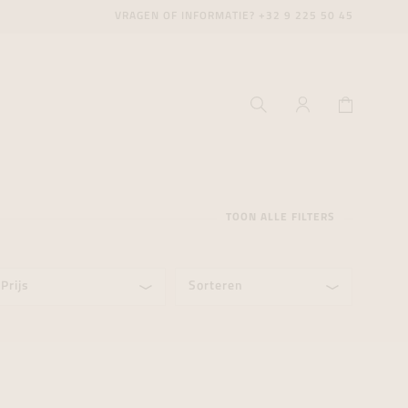
VRAGEN OF INFORMATIE?
+32 9 225 50 45
TOON ALLE FILTERS
Prijs
Sorteren
ecenter
ecenter
ecenter
icecenter
icecenter
icecenter
rken
rken
rken
n
n
n