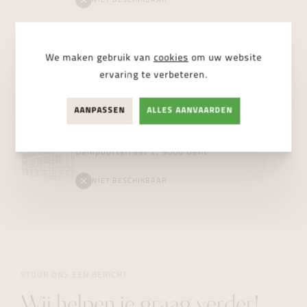
NIET BESCHIKBAAR
Vanhoutteghem
Boutique
We maken gebruik van
cookies
om uw website
Voldersstraat 6, 9000 Gent
ervaring te verbeteren.
BESCHIKBAAR
AANPASSEN
ALLES AANVAARDEN
Vanhoutteghem
Jewelry
Dampoortstraat 2, 9000 Gent
NIET BESCHIKBAAR
STUUR ONS EEN BERICHT
Wij helpen je graag verder!