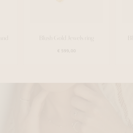
band
Blush Gold Jewels ring
B
€ 599,00