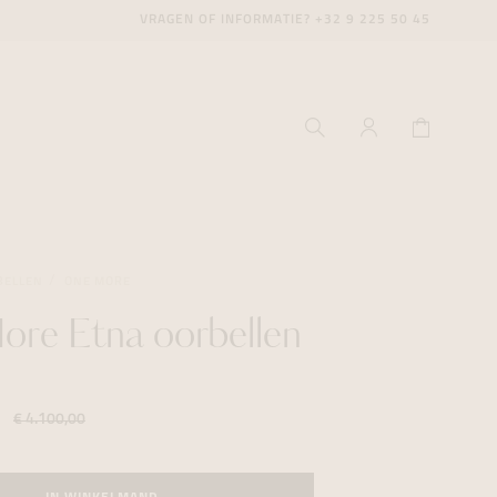
VRAGEN OF INFORMATIE?
+32 9 225 50 45
BELLEN
ONE MORE
re Etna oorbellen
ecenter
ecenter
ecenter
icecenter
icecenter
icecenter
€ 4.100,00
rken
rken
rken
n
n
n