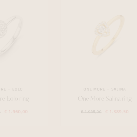
ORE
EOLO
ONE MORE
SALINA
e Eolo ring
One More Salina ring
€ 1.960,00
€ 1.389,50
0
€ 1.985,00