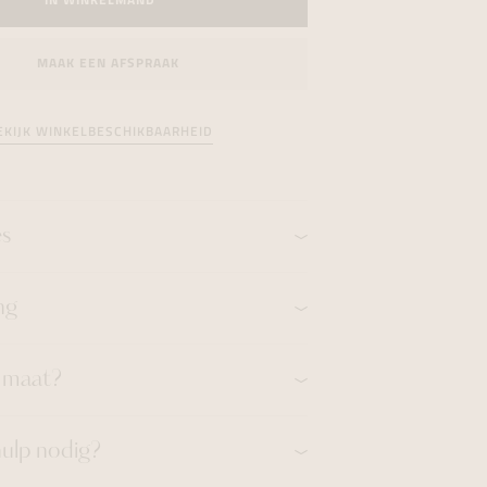
IN WINKELMAND
formeren
formeren
formeren
MAAK EEN AFSPRAAK
EKIJK WINKELBESCHIKBAARHEID
es
ng
n maat?
hulp nodig?