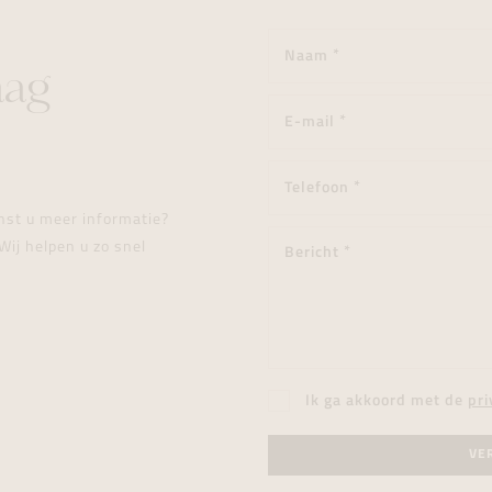
aag
enst u meer informatie?
Wij helpen u zo snel
Ik ga akkoord met de
pri
VE