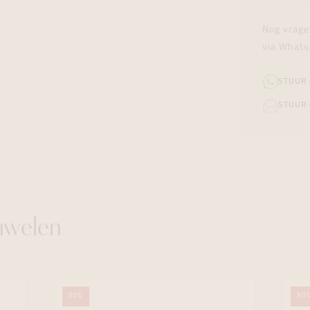
Nog vrage
via Whats
STUUR
STUUR 
uwelen
30%
30