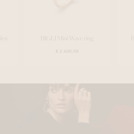
len
BIGLI Mini Wave ring
B
€ 2.400,00