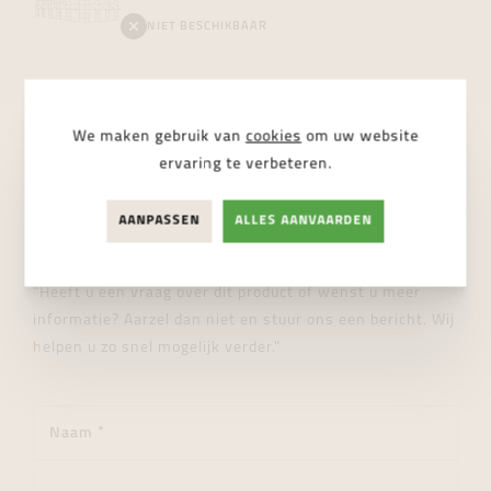
NIET BESCHIKBAAR
We maken gebruik van
cookies
om uw website
ervaring te verbeteren.
STUUR ONS EEN BERICHT
Wij helpen je graag verder!
AANPASSEN
ALLES AANVAARDEN
"Heeft u een vraag over dit product of wenst u meer
informatie? Aarzel dan niet en stuur ons een bericht. Wij
helpen u zo snel mogelijk verder."