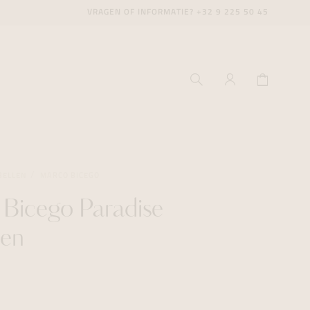
VRAGEN OF INFORMATIE?
+32 9 225 50 45
BELLEN
MARCO BICEGO
Bicego Paradise
ecenter
ecenter
ecenter
len
icecenter
icecenter
icecenter
rken
rken
rken
n
n
n