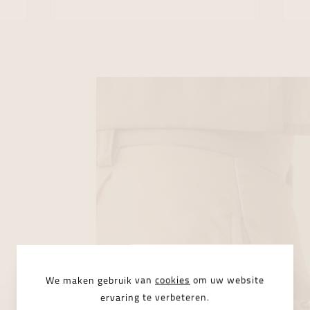
We maken gebruik van
cookies
om uw website
ervaring te verbeteren.