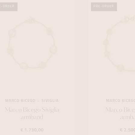
E-ORDER
PRE-ORDER
MARCO BICEGO
SIVIGLIA
MARCO BICEG
Marco Bicego Siviglia
Marco Bice
armband
armb
€ 1.730,00
€ 2.50