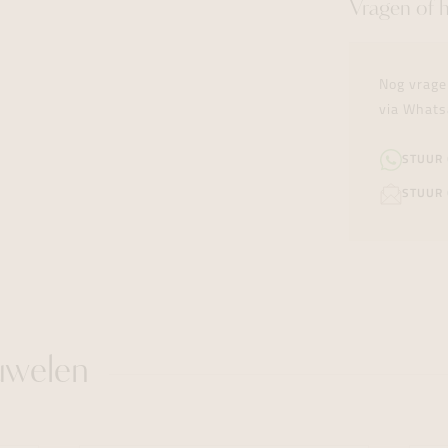
Vragen of 
Nog vrage
via Whats
STUUR
STUUR 
uwelen