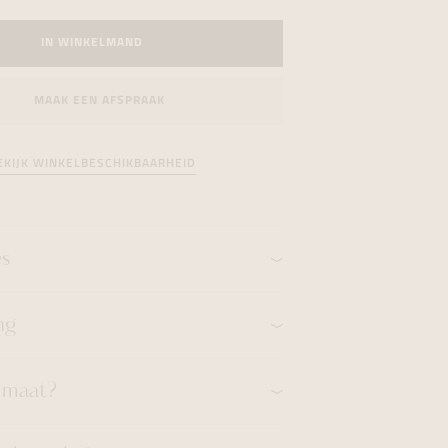
formeren
formeren
formeren
IN WINKELMAND
MAAK EEN AFSPRAAK
EKIJK WINKELBESCHIKBAARHEID
es
ng
n maat?