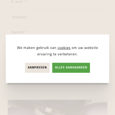
We maken gebruik van
cookies
om uw website
ervaring te verbeteren.
Ik ga akkoord met de
privacy regelgeving
AANPASSEN
ALLES AANVAARDEN
VERSTUUR BERICHT