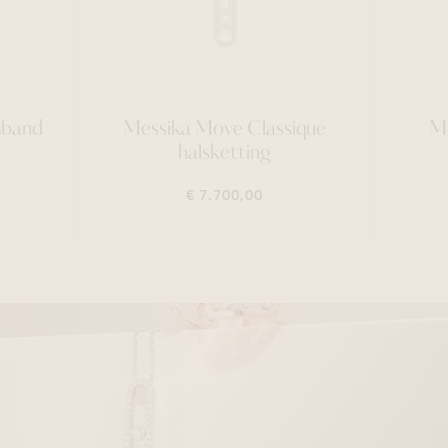
mband
Messika Move Classique
Me
halsketting
€ 7.700,00