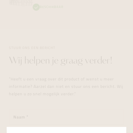
BESCHIKBAAR
STUUR ONS EEN BERICHT
Wij helpen je graag verder!
"Heeft u een vraag over dit product of wenst u meer
informatie? Aarzel dan niet en stuur ons een bericht. Wij
helpen u zo snel mogelijk verder."