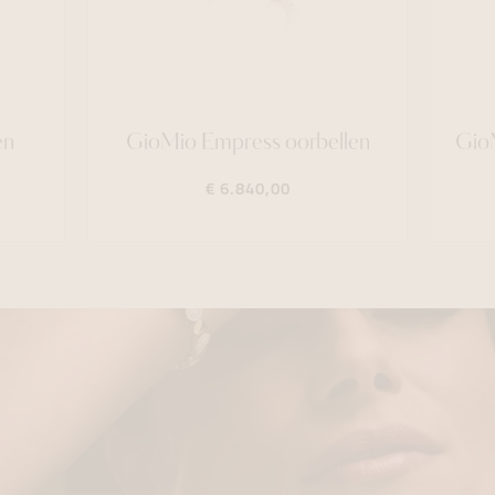
en
GioMio Empress oorbellen
GioM
€ 6.840,00