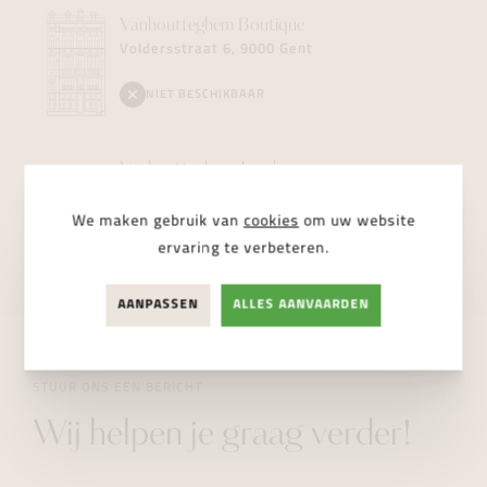
Vanhoutteghem
Boutique
Voldersstraat 6, 9000 Gent
NIET BESCHIKBAAR
Vanhoutteghem
Jewelry
Dampoortstraat 2, 9000 Gent
We maken gebruik van
cookies
om uw website
NIET BESCHIKBAAR
ervaring te verbeteren.
AANPASSEN
ALLES AANVAARDEN
STUUR ONS EEN BERICHT
Wij helpen je graag verder!