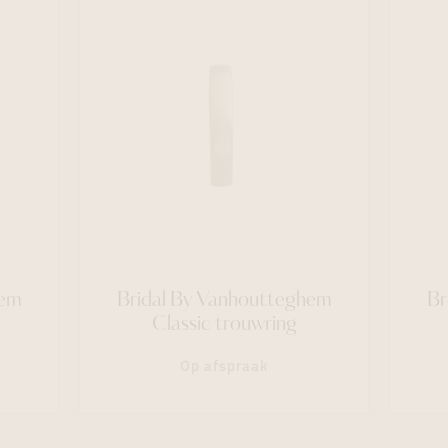
hem
Bridal By Vanhoutteghem
Br
Classic trouwring
Op afspraak