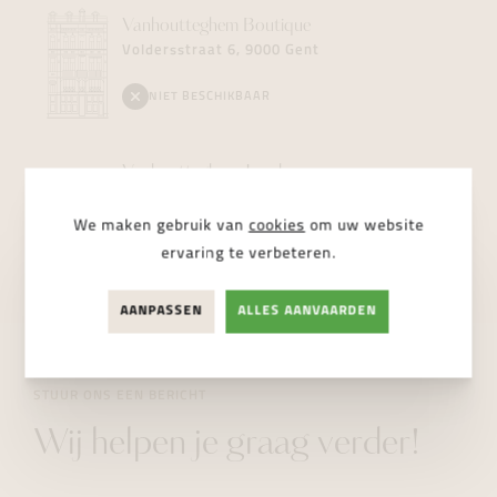
Vanhoutteghem
Boutique
Voldersstraat 6, 9000 Gent
NIET BESCHIKBAAR
Vanhoutteghem
Jewelry
Dampoortstraat 2, 9000 Gent
We maken gebruik van
cookies
om uw website
NIET BESCHIKBAAR
ervaring te verbeteren.
AANPASSEN
ALLES AANVAARDEN
STUUR ONS EEN BERICHT
Wij helpen je graag verder!