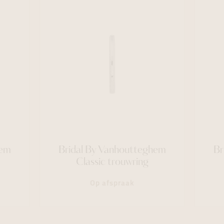
hem
Bridal By Vanhoutteghem
Br
Classic trouwring
Op afspraak