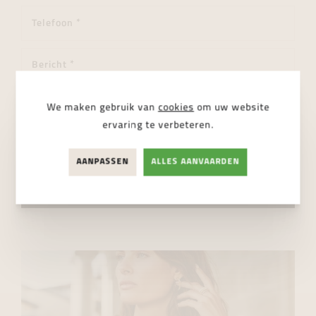
We maken gebruik van
cookies
om uw website
ervaring te verbeteren.
Ik ga akkoord met de
privacy regelgeving
AANPASSEN
ALLES AANVAARDEN
VERSTUUR BERICHT