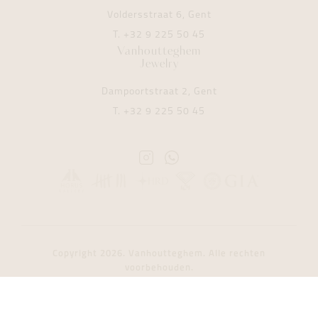
Voldersstraat 6, Gent
T.
+32 9 225 50 45
Vanhoutteghem
Jewelry
Dampoortstraat 2, Gent
T.
+32 9 225 50 45
Instagram
Whatsapp
Vanhoutteghem
Vanhoutteghem
Copyright 2026. Vanhoutteghem. Alle rechten
voorbehouden.