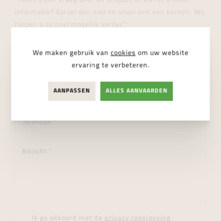
"Heeft u een vraag over dit product of wenst u meer
informatie? Aarzel dan niet en stuur ons een bericht. Wij
helpen u zo snel mogelijk verder."
We maken gebruik van
cookies
om uw website
ervaring te verbeteren.
AANPASSEN
ALLES AANVAARDEN
Ik ga akkoord met de
privacy regelgeving