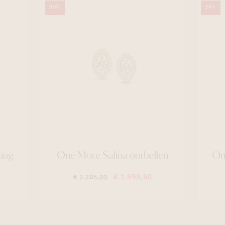
30%
30%
ing
One More Salina oorbellen
One
€ 1.599,50
€ 2.285,00