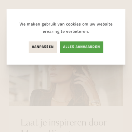
Ik ga akkoord met de
privacy regelgeving
We maken gebruik van
cookies
om uw website
ervaring te verbeteren.
VERSTUUR BERICHT
AANPASSEN
ALLES AANVAARDEN
Laat je inspireren door