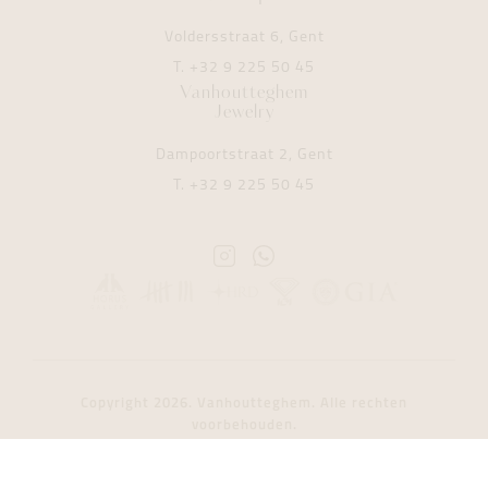
Voldersstraat 6, Gent
T.
+32 9 225 50 45
Vanhoutteghem
Jewelry
Dampoortstraat 2, Gent
T.
+32 9 225 50 45
Instagram
Whatsapp
Vanhoutteghem
Vanhoutteghem
Copyright 2026. Vanhoutteghem. Alle rechten
voorbehouden.