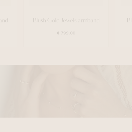
band
Blush Gold Jewels armband
B
€ 799,00