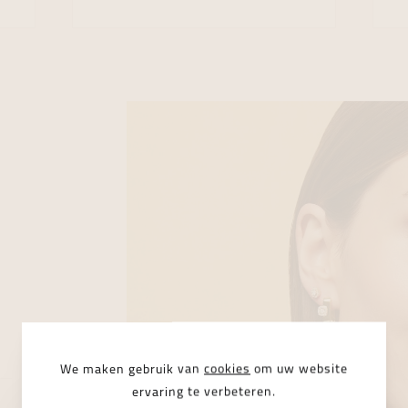
We maken gebruik van
cookies
om uw website
ervaring te verbeteren.