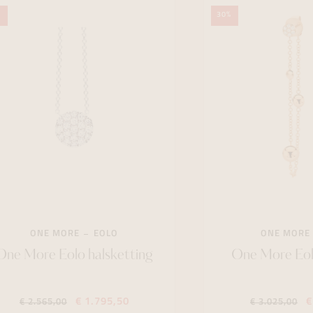
%
30%
ONE MORE
EOLO
ONE MORE
One More Eolo halsketting
One More Eol
€ 1.795,50
€
€ 2.565,00
€ 3.025,00