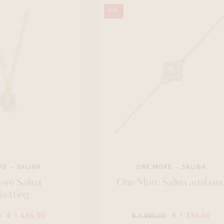
30%
RE
SALINA
ONE MORE
SALINA
re Salina
One More Salina armban
ketting
€ 1.435,00
€ 1.330,00
0
€ 1.900,00