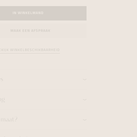
formeren
formeren
formeren
IN WINKELMAND
MAAK EEN AFSPRAAK
EKIJK WINKELBESCHIKBAARHEID
es
ng
n maat?