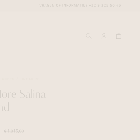
VRAGEN OF INFORMATIE?
+32 9 225 50 45
BANDEN
ONE MORE
re Salina
ecenter
ecenter
ecenter
nd
icecenter
icecenter
icecenter
rken
rken
rken
€ 1.815,00
n
n
n