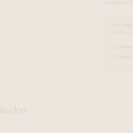
Vragen of 
Nog vrage
via Whats
STUUR
STUUR 
uwelen