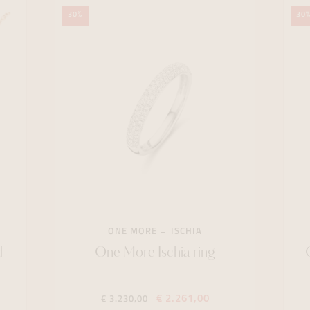
30%
30
ONE MORE
ISCHIA
d
One More Ischia ring
€ 2.261,00
€ 3.230,00