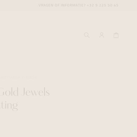
VRAGEN OF INFORMATIE?
+32 9 225 50 45
SKETTINGEN
BLUSH
Gold Jewels
ecenter
ecenter
ecenter
tting
icecenter
icecenter
icecenter
rken
rken
rken
n
n
n