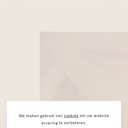
We maken gebruik van
cookies
om uw website
ervaring te verbeteren.