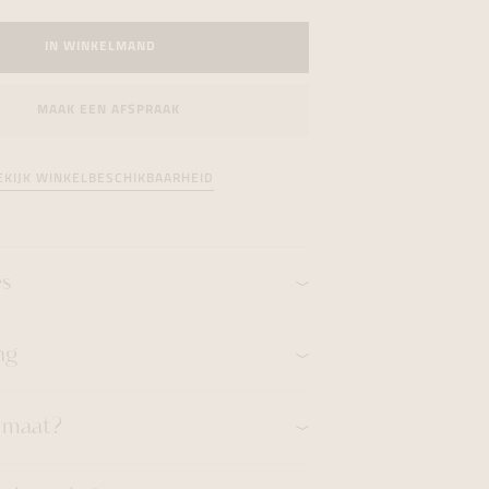
formeren
formeren
formeren
IN WINKELMAND
MAAK EEN AFSPRAAK
EKIJK WINKELBESCHIKBAARHEID
es
ng
n maat?