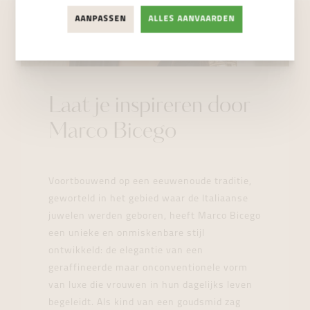
AANPASSEN
ALLES AANVAARDEN
Laat je inspireren door
Marco Bicego
Voortbouwend op een eeuwenoude traditie,
geworteld in het gebied waar de Italiaanse
juwelen werden geboren, heeft Marco Bicego
een unieke en onmiskenbare stijl
ontwikkeld: de elegantie van een
geraffineerde maar onconventionele vorm
van luxe die vrouwen in hun dagelijks leven
begeleidt. Als kind van een goudsmid zag