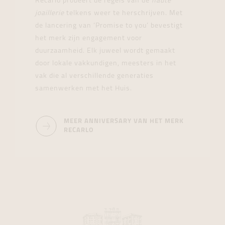
Recarlo probeert de regels van de
haute
joaillerie
telkens weer te herschrijven. Met
de lancering van ‘Promise to you’ bevestigt
het merk zijn engagement voor
duurzaamheid. Elk juweel wordt gemaakt
door lokale vakkundigen, meesters in het
vak die al verschillende generaties
samenwerken met het Huis.
MEER ANNIVERSARY VAN HET MERK
RECARLO