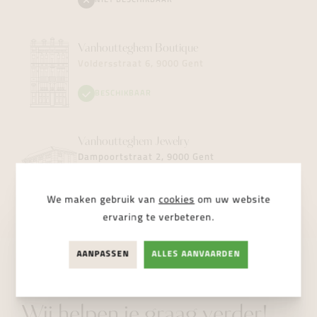
NIET BESCHIKBAAR
Vanhoutteghem
Boutique
Voldersstraat 6, 9000 Gent
BESCHIKBAAR
Vanhoutteghem
Jewelry
Dampoortstraat 2, 9000 Gent
NIET BESCHIKBAAR
We maken gebruik van
cookies
om uw website
ervaring te verbeteren.
AANPASSEN
ALLES AANVAARDEN
STUUR ONS EEN BERICHT
Wij helpen je graag verder!