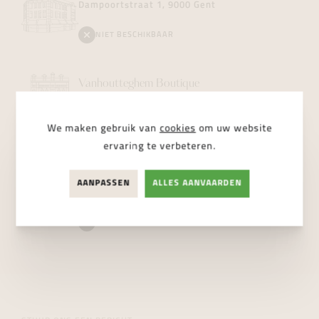
Dampoortstraat 1, 9000 Gent
NIET BESCHIKBAAR
Vanhoutteghem
Boutique
Voldersstraat 6, 9000 Gent
We maken gebruik van
cookies
om uw website
NIET BESCHIKBAAR
ervaring te verbeteren.
Vanhoutteghem
Jewelry
AANPASSEN
ALLES AANVAARDEN
Dampoortstraat 2, 9000 Gent
NIET BESCHIKBAAR