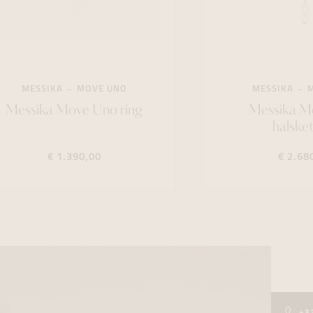
MESSIKA
MOVE UNO
MESSIKA
Messika Move Uno ring
Messika M
halske
€ 1.390,00
€ 2.68
+3