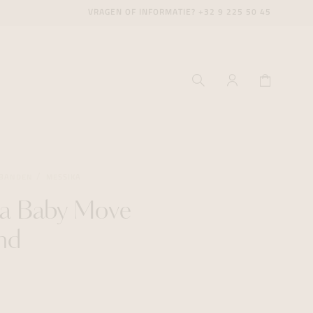
VRAGEN OF INFORMATIE?
+32 9 225 50 45
BANDEN
MESSIKA
ka Baby Move
ecenter
ecenter
ecenter
nd
icecenter
icecenter
icecenter
rken
rken
rken
n
n
n