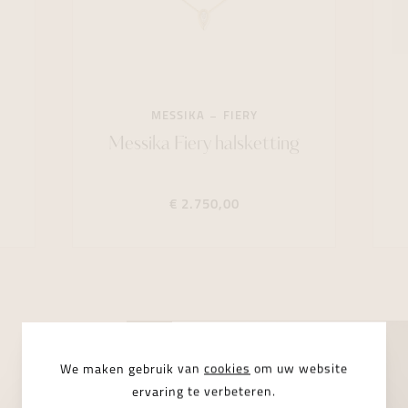
MESSIKA
FIERY
Messika Fiery halsketting
€ 2.750,00
We maken gebruik van
cookies
om uw website
ervaring te verbeteren.