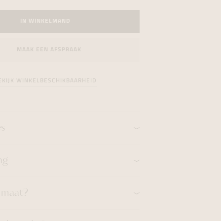
formeren
formeren
formeren
IN WINKELMAND
MAAK EEN AFSPRAAK
EKIJK WINKELBESCHIKBAARHEID
es
ng
n maat?