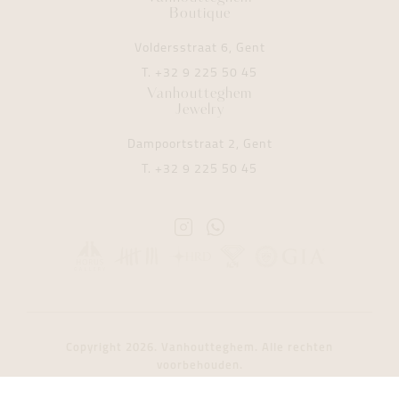
Boutique
Voldersstraat 6, Gent
T.
+32 9 225 50 45
Vanhoutteghem
Jewelry
Dampoortstraat 2, Gent
T.
+32 9 225 50 45
Instagram
Whatsapp
Vanhoutteghem
Vanhoutteghem
Copyright 2026. Vanhoutteghem. Alle rechten
voorbehouden.