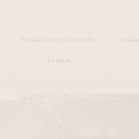
ove Noa oorbellen
Messika Move Classique ri
 2.850,00
€ 2.690,00