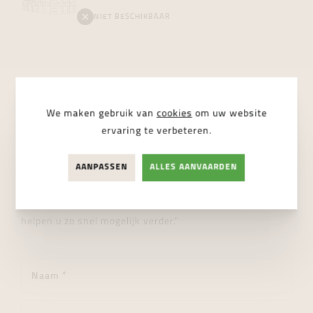
NIET BESCHIKBAAR
We maken gebruik van
cookies
om uw website
STUUR ONS EEN BERICHT
ervaring te verbeteren.
Wij helpen je graag verder!
AANPASSEN
ALLES AANVAARDEN
"Heeft u een vraag over dit product of wenst u meer
informatie? Aarzel dan niet en stuur ons een bericht. Wij
helpen u zo snel mogelijk verder."