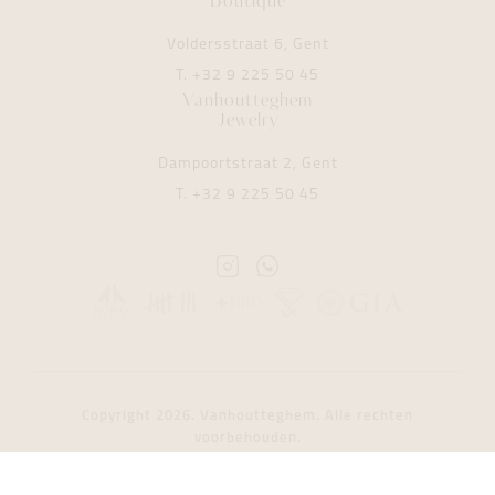
Boutique
Voldersstraat 6, Gent
T.
+32 9 225 50 45
Vanhoutteghem
Jewelry
Dampoortstraat 2, Gent
T.
+32 9 225 50 45
Instagram
Whatsapp
Vanhoutteghem
Vanhoutteghem
Copyright 2026. Vanhoutteghem. Alle rechten
voorbehouden.