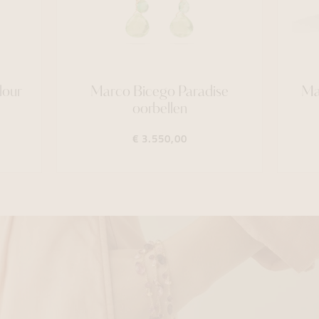
lour
Marco Bicego Paradise
Ma
oorbellen
€ 3.550,00