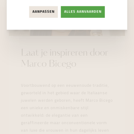
AANPASSEN
ALLES AANVAARDEN
Laat je inspireren door
Marco Bicego
Voortbouwend op een eeuwenoude traditie,
geworteld in het gebied waar de Italiaanse
juwelen werden geboren, heeft Marco Bicego
een unieke en onmiskenbare stijl
ontwikkeld: de elegantie van een
geraffineerde maar onconventionele vorm
van luxe die vrouwen in hun dagelijks leven