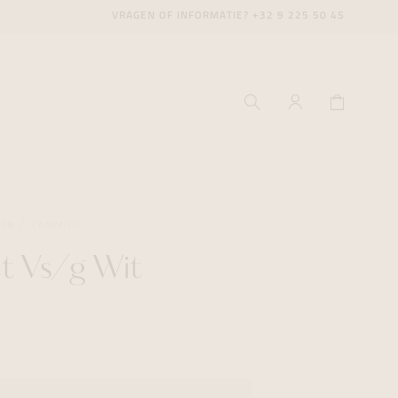
VRAGEN OF INFORMATIE?
+32 9 225 50 45
GEN
CAMMILLI
t Vs/g Wit
ecenter
ecenter
ecenter
icecenter
icecenter
icecenter
rken
rken
rken
n
n
n