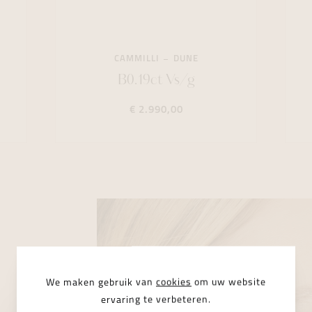
CAMMILLI
DUNE
B0.19ct Vs/g
€ 2.990,00
We maken gebruik van
cookies
om uw website
ervaring te verbeteren.