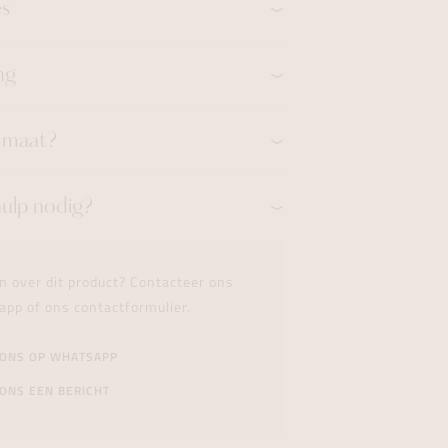
es
ng
n maat?
hulp nodig?
n over dit product? Contacteer ons
app of ons contactformulier.
 ONS OP WHATSAPP
ONS EEN BERICHT