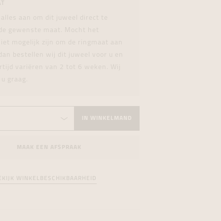
AT
formeren
formeren
formeren
 alles aan om dit juweel direct te
 de gewenste maat. Mocht het
iet mogelijk zijn om de ringmaat aan
dan bestellen wij dit juweel voor u en
rtijd variëren van 2 tot 6 weken. Wij
 u graag.
IN WINKELMAND
MAAK EEN AFSPRAAK
EKIJK WINKELBESCHIKBAARHEID