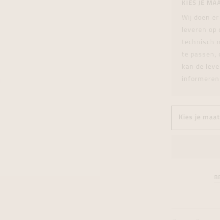
KIES JE MA
tingen
over
For Him
Juwelen trans
Juwelen trans
Juwelen trans
For Him
Cadeaubon
Wij doen er
den
on
ock
Cadeaubon
Diamant
Diamant
Diamant
Cadeaubon
leveren op
graphs
technisch n
te passen, 
kan de leve
informeren
B