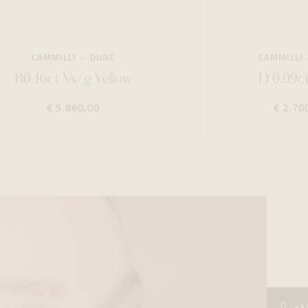
CAMMILLI
DUNE
CAMMILLI
B0.16ct Vs/g Yellow
D 0.09c
€ 5.860,00
€ 2.70
+3