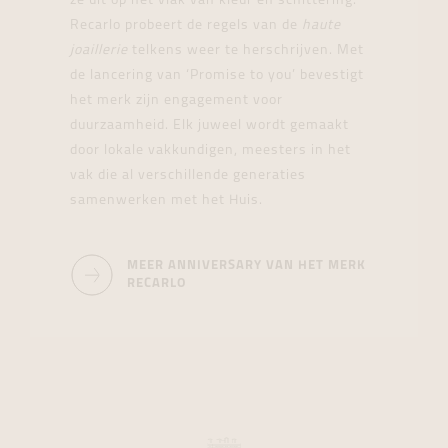
ze uit op het vlak van kleur en schittering.
Recarlo probeert de regels van de
haute
joaillerie
telkens weer te herschrijven. Met
de lancering van ‘Promise to you’ bevestigt
het merk zijn engagement voor
duurzaamheid. Elk juweel wordt gemaakt
door lokale vakkundigen, meesters in het
vak die al verschillende generaties
samenwerken met het Huis.
MEER ANNIVERSARY VAN HET MERK
RECARLO