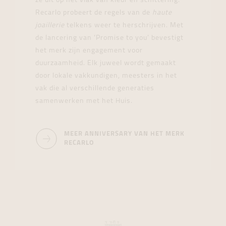
ze uit op het vlak van kleur en schittering.
Recarlo probeert de regels van de
haute
joaillerie
telkens weer te herschrijven. Met
de lancering van ‘Promise to you’ bevestigt
het merk zijn engagement voor
duurzaamheid. Elk juweel wordt gemaakt
door lokale vakkundigen, meesters in het
vak die al verschillende generaties
samenwerken met het Huis.
MEER ANNIVERSARY VAN HET MERK
RECARLO