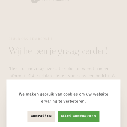
NIET BESCHIKBAAR
STUUR ONS EEN BERICHT
Wij helpen je graag verder!
"Heeft u een vraag over dit product of wenst u meer
informatie? Aarzel dan niet en stuur ons een bericht. Wij
helpen u zo snel mogelijk verder."
We maken gebruik van
cookies
om uw website
ervaring te verbeteren.
AANPASSEN
ALLES AANVAARDEN