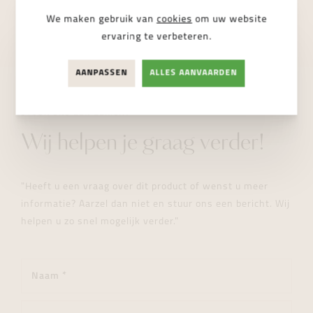
BESCHIKBAAR
We maken gebruik van
cookies
om uw website
ervaring te verbeteren.
AANPASSEN
ALLES AANVAARDEN
STUUR ONS EEN BERICHT
Wij helpen je graag verder!
"Heeft u een vraag over dit product of wenst u meer
informatie? Aarzel dan niet en stuur ons een bericht. Wij
helpen u zo snel mogelijk verder."