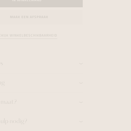
IN WINKELMAND
formeren
formeren
formeren
MAAK EEN AFSPRAAK
EKIJK WINKELBESCHIKBAARHEID
es
ng
n maat?
hulp nodig?