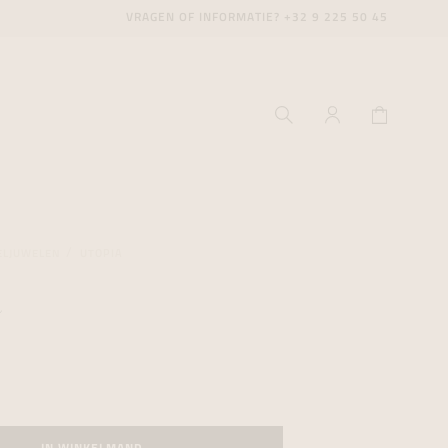
VRAGEN OF INFORMATIE?
+32 9 225 50 45
ELJUWELEN
UTOPIA
a
ecenter
ecenter
ecenter
icecenter
icecenter
icecenter
rken
rken
rken
n
n
n