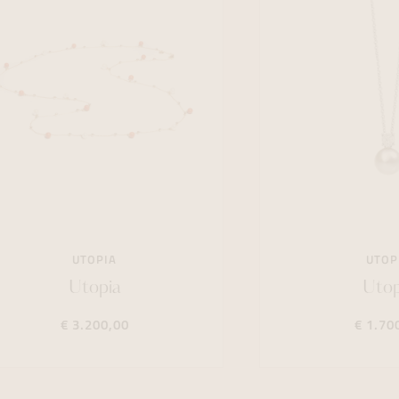
UTOPIA
UTOP
Utopia
Utop
€ 3.200,00
€ 1.70