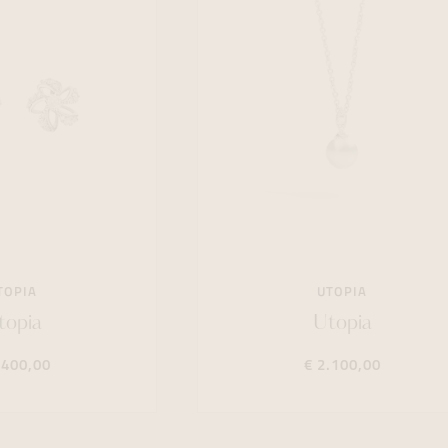
TOPIA
UTOPIA
topia
Utopia
.400,00
€ 2.100,00