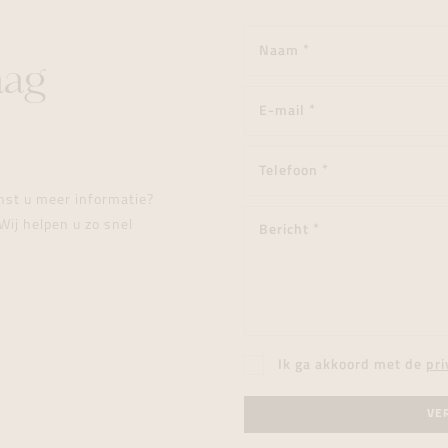
aag
enst u meer informatie?
Wij helpen u zo snel
Ik ga akkoord met de
pri
VE