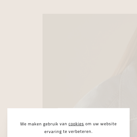
We maken gebruik van
cookies
om uw website
ervaring te verbeteren.