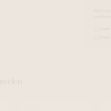
Nog vrage
via Whats
STUUR
STUUR 
uwelen