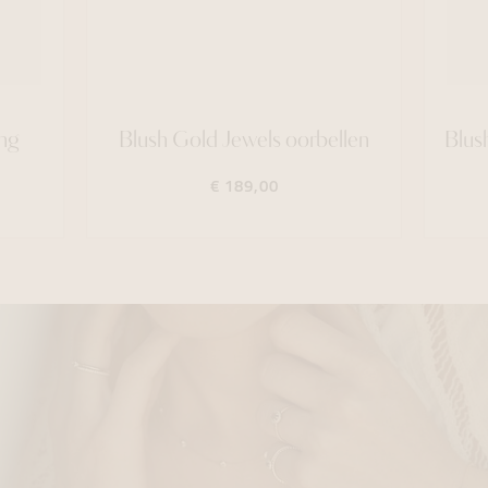
ng
Blush Gold Jewels oorbellen
Blus
€ 189,00