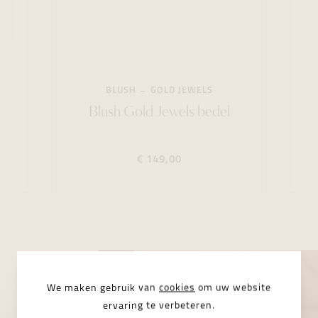
BLUSH
GOLD JEWELS
Blush Gold Jewels bedel
€ 149,00
We maken gebruik van
cookies
om uw website
ervaring te verbeteren.