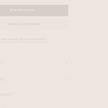
formeren
formeren
formeren
IN WINKELMAND
MAAK EEN AFSPRAAK
EKIJK WINKELBESCHIKBAARHEID
es
ng
n maat?