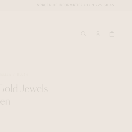
VRAGEN OF INFORMATIE?
+32 9 225 50 45
BELLEN
BLUSH
Gold Jewels
ecenter
ecenter
ecenter
len
icecenter
icecenter
icecenter
rken
rken
rken
n
n
n