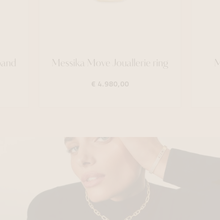
band
Messika Move Jouallerie ring
M
€ 4.980,00