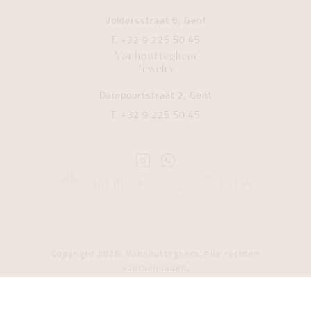
Voldersstraat 6, Gent
T.
+32 9 225 50 45
Vanhoutteghem
Jewelry
Dampoortstraat 2, Gent
T.
+32 9 225 50 45
Instagram
Whatsapp
Vanhoutteghem
Vanhoutteghem
Copyright 2026. Vanhoutteghem. Alle rechten
voorbehouden.