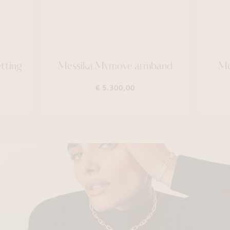
ting
Messika Mymove armband
Mes
€ 5.300,00