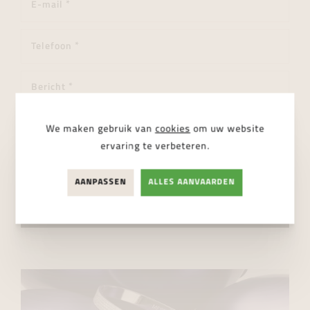
We maken gebruik van
cookies
om uw website
ervaring te verbeteren.
Ik ga akkoord met de
privacy regelgeving
AANPASSEN
ALLES AANVAARDEN
VERSTUUR BERICHT