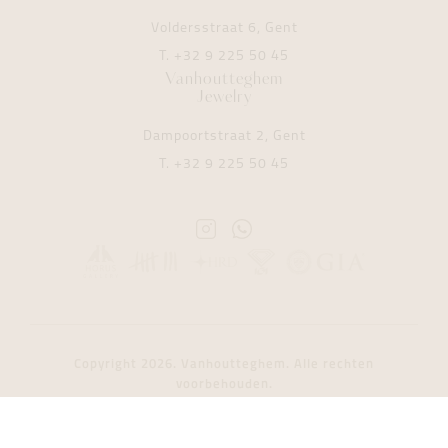
Voldersstraat 6, Gent
T.
+32 9 225 50 45
Vanhoutteghem
Jewelry
Dampoortstraat 2, Gent
T.
+32 9 225 50 45
Instagram
Whatsapp
Vanhoutteghem
Vanhoutteghem
Copyright 2026. Vanhoutteghem. Alle rechten
voorbehouden.