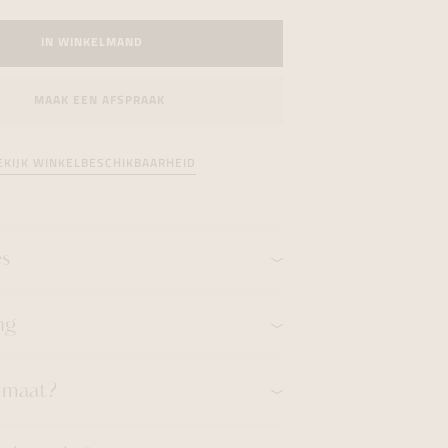
formeren
formeren
formeren
IN WINKELMAND
MAAK EEN AFSPRAAK
EKIJK WINKELBESCHIKBAARHEID
es
ng
n maat?