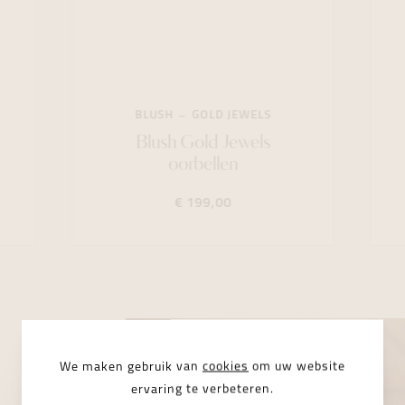
BLUSH
GOLD JEWELS
Blush Gold Jewels
oorbellen
€ 199,00
We maken gebruik van
cookies
om uw website
ervaring te verbeteren.