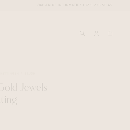
VRAGEN OF INFORMATIE?
+32 9 225 50 45
SKETTINGEN
BLUSH
Gold Jewels
ecenter
ecenter
ecenter
tting
icecenter
icecenter
icecenter
rken
rken
rken
n
n
n