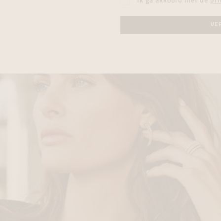
Ik ga akkoord met de
pri
VE