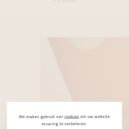
€ 2.000,00
We maken gebruik van
cookies
om uw website
ervaring te verbeteren.