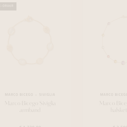
E-ORDER
MARCO BICEGO
SIVIGLIA
MARCO BICEG
Marco Bicego Siviglia
Marco Bice
armband
halske