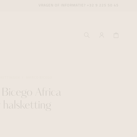
VRAGEN OF INFORMATIE?
+32 9 225 50 45
SKETTINGEN
MARCO BICEGO
Bicego Africa
ecenter
ecenter
ecenter
 halsketting
icecenter
icecenter
icecenter
rken
rken
rken
n
n
n