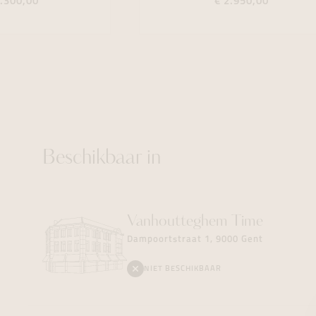
1.300,00
€ 2.950,00
Beschikbaar in
Vanhoutteghem
Time
Dampoortstraat 1, 9000 Gent
NIET BESCHIKBAAR