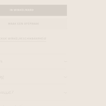
formeren
formeren
formeren
IN WINKELMAND
MAAK EEN AFSPRAAK
EKIJK WINKELBESCHIKBAARHEID
es
ng
n maat?