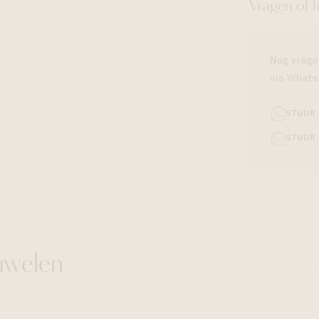
Vragen of 
Nog vrage
via Whats
STUUR
STUUR 
uwelen