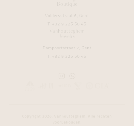
Boutique
Voldersstraat 6, Gent
T.
+32 9 225 50 45
Vanhoutteghem
Jewelry
Dampoortstraat 2, Gent
T.
+32 9 225 50 45
Instagram
Whatsapp
Vanhoutteghem
Vanhoutteghem
Copyright 2026. Vanhoutteghem. Alle rechten
voorbehouden.