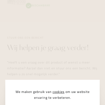
BESCHIKBAAR
STUUR ONS EEN BERICHT
Wij helpen je graag verder!
"Heeft u een vraag over dit product of wenst u meer
informatie? Aarzel dan niet en stuur ons een bericht. Wij
helpen u zo snel mogelijk verder."
We maken gebruik van
cookies
om uw website
ervaring te verbeteren.