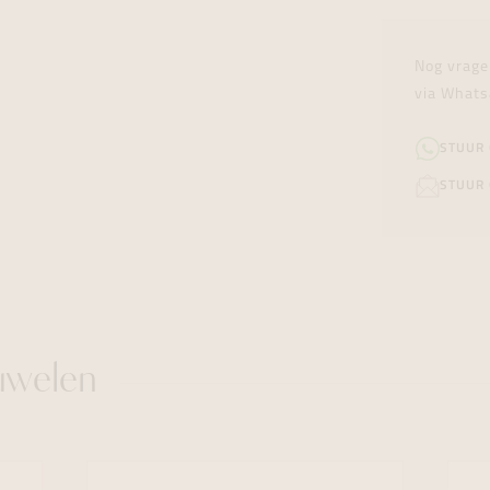
Nog vrage
via Whats
STUUR
STUUR 
uwelen