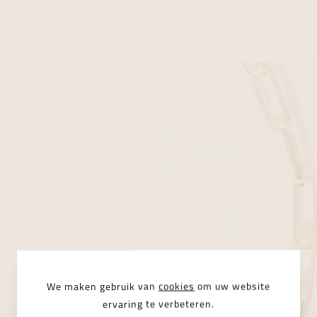
We maken gebruik van
cookies
om uw website
ervaring te verbeteren.