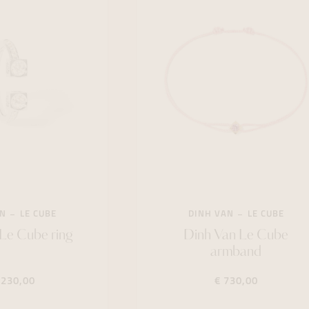
AN
LE CUBE
DINH VAN
LE CUBE
Le Cube ring
Dinh Van Le Cube
armband
.230,00
€ 730,00