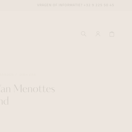
VRAGEN OF INFORMATIE?
+32 9 225 50 45
BANDEN
DINH VAN
Van Menottes
ecenter
ecenter
ecenter
nd
icecenter
icecenter
icecenter
rken
rken
rken
n
n
n