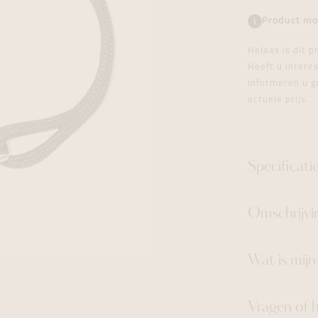
tingen
over
For Him
Juwelen trans
Juwelen trans
Juwelen trans
For Him
Cadeaubon
Product mo
den
on
ock
Cadeaubon
Diamant
Diamant
Diamant
Cadeaubon
Helaas is dit 
graphs
Heeft u inter
informeren u g
actuele prijs.
Specificati
Omschrijvi
Wat is mij
Vragen of 