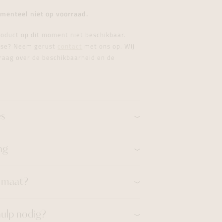
formeren
formeren
formeren
menteel niet op voorraad.
product op dit moment niet beschikbaar.
esse? Neem gerust
contact
met ons op. Wij
raag over de beschikbaarheid en de
es
ng
n maat?
hulp nodig?