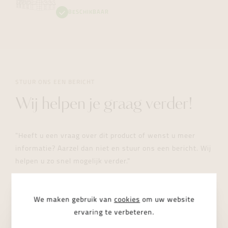
BESCHIKBAAR
STUUR ONS EEN BERICHT
Wij helpen je graag verder!
"Heeft u een vraag over dit product of wenst u meer
informatie? Aarzel dan niet en stuur ons een bericht. Wij
helpen u zo snel mogelijk verder."
We maken gebruik van
cookies
om uw website
ervaring te verbeteren.