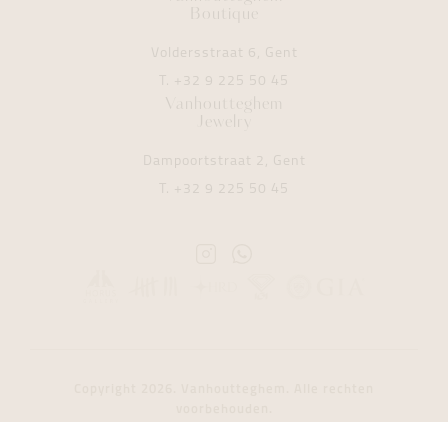
Boutique
Voldersstraat 6, Gent
T.
+32 9 225 50 45
Vanhoutteghem
Jewelry
Dampoortstraat 2, Gent
T.
+32 9 225 50 45
Instagram
Whatsapp
Vanhoutteghem
Vanhoutteghem
Copyright 2026. Vanhoutteghem. Alle rechten
voorbehouden.