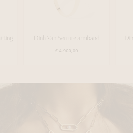
tting
Dinh Van Serrure armband
Din
€ 4.900,00